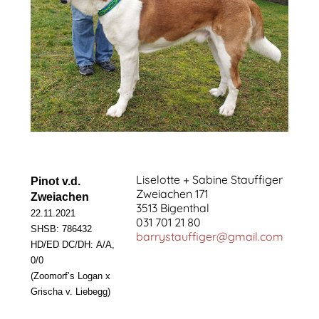
Liselotte + Sabine Stauffiger
Pinot v.d.
Zweiachen 171
Zweiachen
3513 Bigenthal
22.11.2021
031 701 21 80
SHSB: 786432
barrystauffiger@gmail.com
HD/ED DC/DH:
A/A,
0/0
(Zoomorf’s Logan x
Grischa v. Liebegg)