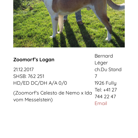
Bernard
Zoomorf’s Logan
Léger
21.12.2017
ch.Du Stand
SHSB: 762 251
7
HD/ED DC/DH A/A 0/0
1926 Fully
Tel: +41 27
(Zoomorf's Celesto de Nemo x Ida
744 22 47
vom Messelstein)
Email