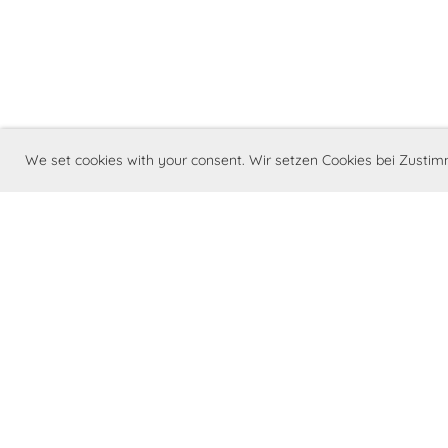
We set cookies with your consent. Wir setzen Cookies bei Zust
©Barry Swiss - Club svizzero del San B