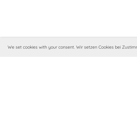
We set cookies with your consent. Wir setzen Cookies bei Zust
©Barry Swiss - Swiss St. Bernhards-Club