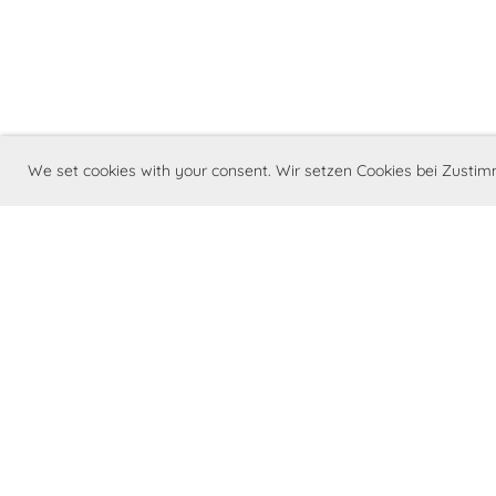
We set cookies with your consent. Wir setzen Cookies bei Zust
©Barry Swiss - Swiss St. Bernhards-Club