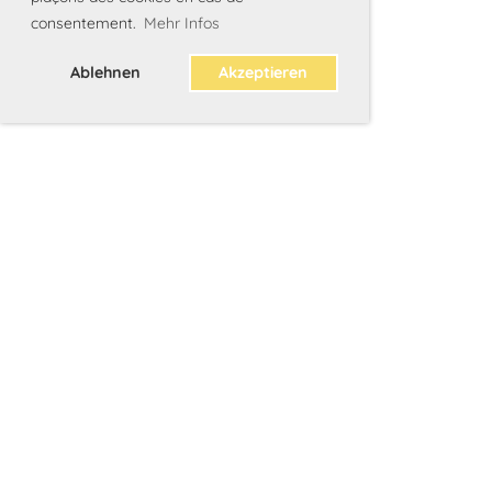
consentement.
Mehr Infos
Ablehnen
Akzeptieren
©Barry Swiss - Schweizerischer St. Bernhards-
Club
Impressum