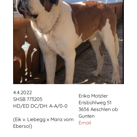
4.4.2022
Erika Motzler
SHSB 773205
Erisbühlweg 51
HD/ED DC/DH: A-A/0-0
3656 Aeschlen ob
Gunten
(Eik v. Liebegg x Mara vom
Email
Ebersol)