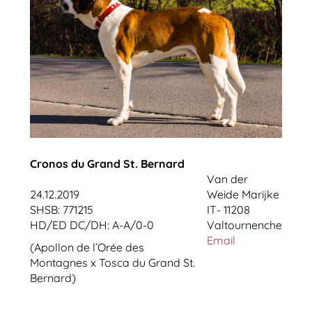
Cronos du Grand St. Bernard
Van der
24.12.2019
Weide Marijke
SHSB: 771215
IT- 11208
HD/ED DC/DH: A-A/0-0
Valtournenche
Email
(Apollon de l’Orée des
Montagnes x Tosca du Grand St.
Bernard)