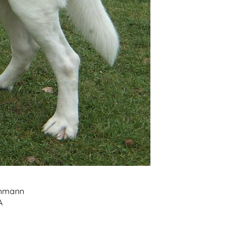
chmann
A