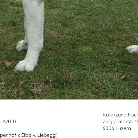
Katarzyna Fis
-A/0-0
Zinggentorstr. 1
6006 Luzern
nhof x Elba v. Liebegg)